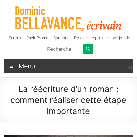
Aller
au
contenu
Dominic Bellavance,
Auteur de fantasy, d'humour et d'autres bizarreries
Écrire+
Pack Promo
Boutique
Dossier de presse
Me joindre
écrivain
Menu
La réécriture d’un roman :
comment réaliser cette étape
importante