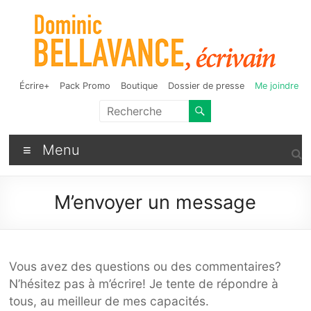
Aller
au
contenu
Dominic Bellavance,
Auteur de fantasy, d'humour et d'autres bizarreries
Écrire+
Pack Promo
Boutique
Dossier de presse
Me joindre
écrivain
Menu
M’envoyer un message
Vous avez des questions ou des commentaires?
N’hésitez pas à m’écrire! Je tente de répondre à
tous, au meilleur de mes capacités.