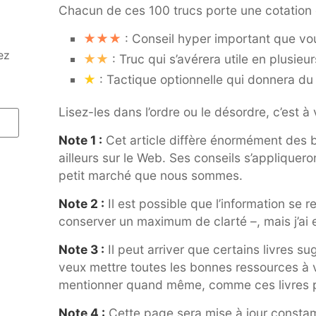
Chacun de ces 100 trucs porte une cotation q
★★★
: Conseil hyper important que vou
ez
★★
: Truc qui s’avérera utile en plusieu
★
: Tactique optionnelle qui donnera du
Lisez-les dans l’ordre ou le désordre, c’est à 
Note 1 :
Cet article diffère énormément des b
ailleurs sur le Web. Ses conseils s’appliquero
petit marché que nous sommes.
Note 2 :
Il est possible que l’information se
conserver un maximum de clarté –, mais j’ai e
Note 3 :
Il peut arriver que certains livres s
veux mettre toutes les bonnes ressources à vo
mentionner quand même, comme ces livres pou
Note 4 :
Cette page sera mise à jour constamm