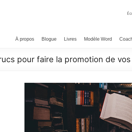
ominic Bellavance, écrivai
teur de fantasy, d'humour et d'autres bizarreries
Éc
À propos
Blogue
Livres
Modèle Word
Coach
rucs pour faire la promotion de vos 