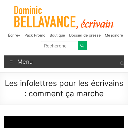
Aller
au
contenu
Dominic Bellavance,
Auteur de fantasy, d'humour et d'autres bizarreries
Écrire+
Pack Promo
Boutique
Dossier de presse
Me joindre
écrivain
Menu
Les infolettres pour les écrivains
: comment ça marche