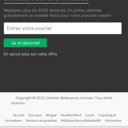
Rejoignez plus de 5000 abonnés. En prime, obtenez
gratuitement un modèle Word pour votre prochain roman!
En savoir plus sur cette offre
Accueil
À propos
Blogue
Modèle Word
Livres
Coaching et
formations
Ressources gratuites
Politique de confidentialité
Me joindre