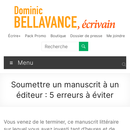
Aller
au
contenu
Dominic Bellavance,
Auteur de fantasy, d'humour et d'autres bizarreries
Écrire+
Pack Promo
Boutique
Dossier de presse
Me joindre
écrivain
Menu
Soumettre un manuscrit à un
éditeur : 5 erreurs à éviter
Vous venez de le terminer, ce manuscrit littéraire
sur lequel vous avez investi tant d’heures et de