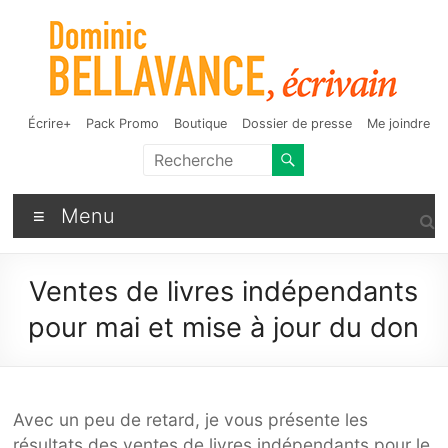
Aller
au
contenu
Dominic Bellavance,
Auteur de fantasy, d'humour et d'autres bizarreries
Écrire+
Pack Promo
Boutique
Dossier de presse
Me joindre
écrivain
Menu
Ventes de livres indépendants
pour mai et mise à jour du don
Avec un peu de retard, je vous présente les
résultats des ventes de livres indépendants pour le