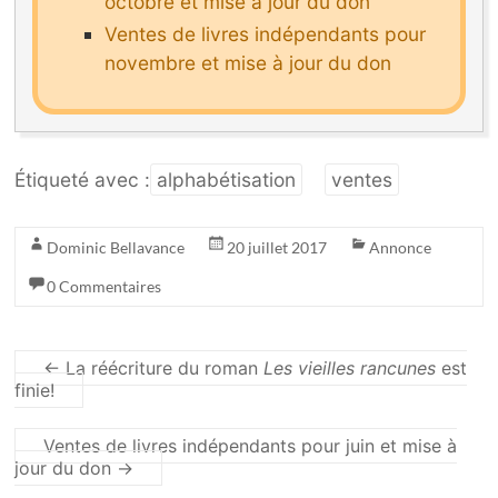
octobre et mise à jour du don
Ventes de livres indépendants pour
novembre et mise à jour du don
Étiqueté avec :
alphabétisation
ventes
Dominic Bellavance
20 juillet 2017
Annonce
0 Commentaires
←
La réécriture du roman
Les vieilles rancunes
est
finie!
Ventes de livres indépendants pour juin et mise à
jour du don
→