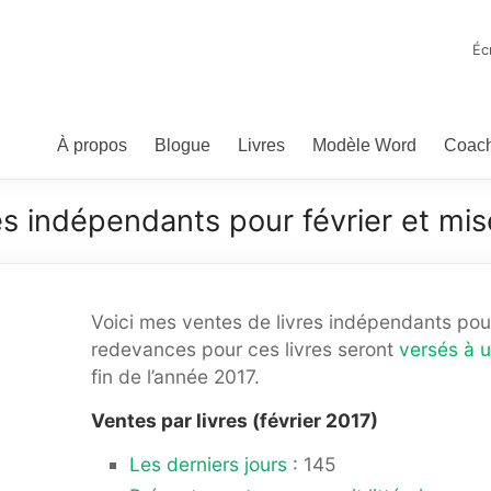
ominic Bellavance, écrivai
teur de fantasy, d'humour et d'autres bizarreries
Éc
À propos
Blogue
Livres
Modèle Word
Coach
es indépendants pour février et mis
Voici mes ventes de livres indépendants pour
redevances pour ces livres seront
versés à 
fin de l’année 2017.
Ventes par livres (février 2017)
Les derniers jours
: 145