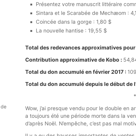
Présentez votre manuscrit littéraire com
Sintara et le Scarabée de Mechæom : 4,
Coincée dans la gorge : 1,80 $
La nouvelle hantise : 19,55 $
Total des redevances approximatives pour 
Contribution approximative de Kobo :
54,8
Total du don accumulé en février 2017 :
109
Total du don accumulé depuis le début de l
*
 de
Wow, j’ai presque vendu pour le double en arg
a toujours été une période morte dans la ven
d’après Noël. N’empêche, c’est pas mal moti
Il y a eu des hausses importantes de vente