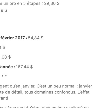
m un pro en 5 étapes : 29,30 $
19 $
février 2017 :
54,84 $
4 $
,68 $
’année :
167,44 $
 * *
ent qu’en janvier. C’est un peu normal : janvier
te de détail, tous domaines confondus. L’effet
vant!
s sur Amazon et Kobo, phénomène expliqué en