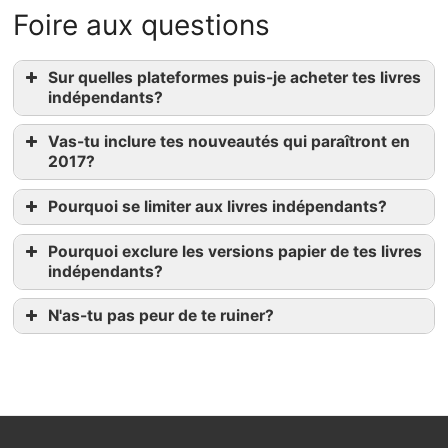
Foire aux questions
Sur quelles plateformes puis-je acheter tes livres
indépendants?
Vas-tu inclure tes nouveautés qui paraîtront en
2017?
Pourquoi se limiter aux livres indépendants?
Pourquoi exclure les versions papier de tes livres
indépendants?
LesLibraires.ca
Kobo
N'as-tu pas peur de te ruiner?
Amazon.ca
Amazon.fr
iBooks
Google Play