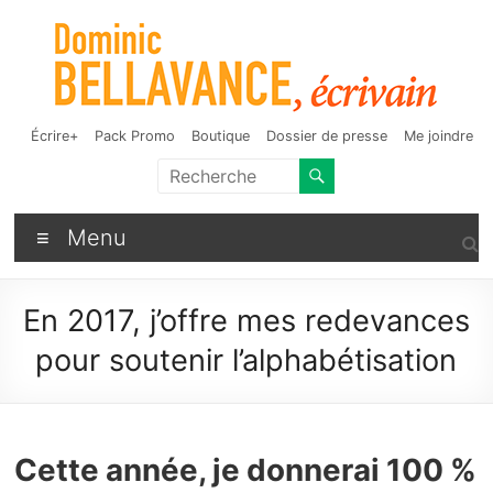
Aller
au
contenu
Dominic Bellavance,
Auteur de fantasy, d'humour et d'autres bizarreries
Écrire+
Pack Promo
Boutique
Dossier de presse
Me joindre
écrivain
Menu
En 2017, j’offre mes redevances
pour soutenir l’alphabétisation
Cette année, je donnerai 100 %