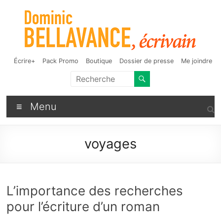
Aller
au
contenu
Dominic Bellavance,
Auteur de fantasy, d'humour et d'autres bizarreries
Écrire+
Pack Promo
Boutique
Dossier de presse
Me joindre
écrivain
Menu
voyages
L’importance des recherches
pour l’écriture d’un roman