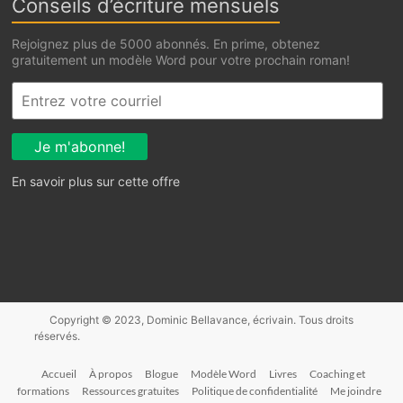
Conseils d’écriture mensuels
Rejoignez plus de 5000 abonnés. En prime, obtenez
gratuitement un modèle Word pour votre prochain roman!
En savoir plus sur cette offre
Accueil
À propos
Blogue
Modèle Word
Livres
Coaching et
formations
Ressources gratuites
Politique de confidentialité
Me joindre