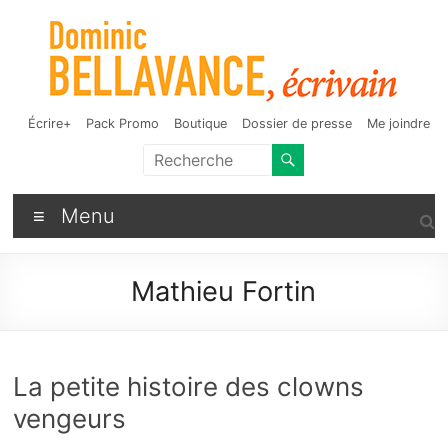
Aller
au
contenu
Dominic Bellavance,
Auteur de fantasy, d'humour et d'autres bizarreries
Écrire+
Pack Promo
Boutique
Dossier de presse
Me joindre
écrivain
Menu
Mathieu Fortin
La petite histoire des clowns
vengeurs