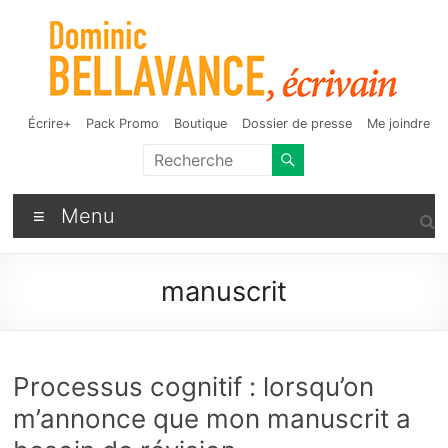
Aller
au
contenu
Dominic Bellavance,
Auteur de fantasy, d'humour et d'autres bizarreries
Écrire+
Pack Promo
Boutique
Dossier de presse
Me joindre
écrivain
Menu
manuscrit
Processus cognitif : lorsqu’on
m’annonce que mon manuscrit a