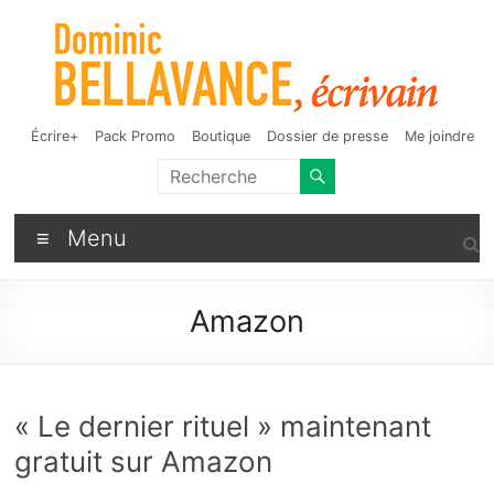
Aller
au
contenu
Dominic Bellavance,
Auteur de fantasy, d'humour et d'autres bizarreries
Écrire+
Pack Promo
Boutique
Dossier de presse
Me joindre
écrivain
Menu
Amazon
« Le dernier rituel » maintenant
gratuit sur Amazon