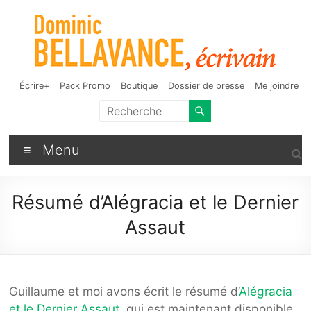
Aller
au
contenu
Dominic Bellavance,
Auteur de fantasy, d'humour et d'autres bizarreries
Écrire+
Pack Promo
Boutique
Dossier de presse
Me joindre
écrivain
Menu
Résumé d’Alégracia et le Dernier
Assaut
Guillaume et moi avons écrit le résumé d’
Alégracia
et le Dernier Assaut
, qui est maintenant disponible