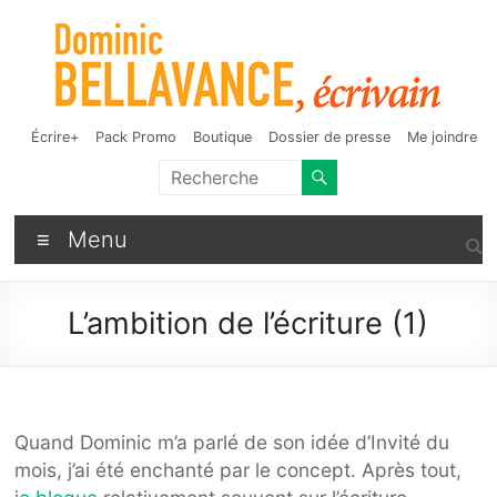
Aller
au
contenu
Dominic Bellavance,
Auteur de fantasy, d'humour et d'autres bizarreries
Écrire+
Pack Promo
Boutique
Dossier de presse
Me joindre
écrivain
Menu
L’ambition de l’écriture (1)
Quand Dominic m’a parlé de son idée d’Invité du
mois, j’ai été enchanté par le concept. Après tout,