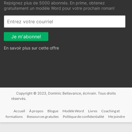
Rejoignez plus de 5000 abonnés. En prime, obtenez
gratuitement un modèle Word pour votre prochain roman!
En savoir plus sur cette offre
Accueil
À propos
Blogue
Modèle Word
Livres
Coaching et
formations
Ressources gratuites
Politique de confidentialité
Me joindre