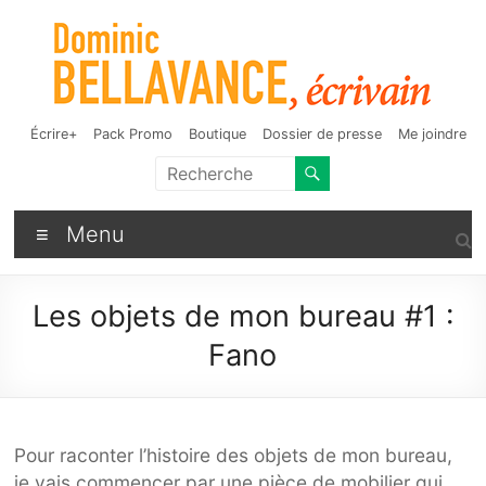
Aller
au
contenu
Dominic Bellavance,
Auteur de fantasy, d'humour et d'autres bizarreries
Écrire+
Pack Promo
Boutique
Dossier de presse
Me joindre
écrivain
Menu
Les objets de mon bureau #1 :
Fano
Pour raconter l’histoire des objets de mon bureau,
je vais commencer par une pièce de mobilier qui