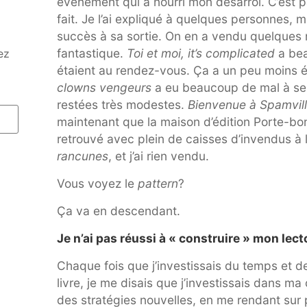
évènement qui a nourri mon désarroi. C’est pa
fait. Je l’ai expliqué à quelques personnes, 
succès à sa sortie. On en a vendu quelques m
fantastique.
Toi et moi, it’s complicated
a beau
ez
étaient au rendez-vous. Ça a un peu moins é
clowns vengeurs
a eu beaucoup de mal à se ta
restées très modestes.
Bienvenue à Spamvil
maintenant que la maison d’édition Porte-bon
retrouvé avec plein de caisses d’invendus à l
rancunes
, et j’ai rien vendu.
Vous voyez le
pattern
?
Ça va en descendant.
Je n’ai pas réussi à « construire » mon lecto
Chaque fois que j’investissais du temps et d
livre, je me disais que j’investissais dans ma 
des stratégies nouvelles, en me rendant sur 