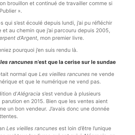
on brouillon et continué de travailler comme si
 Publier ».
ui s’est écoulé depuis lundi, j’ai pu réfléchir
ure et au chemin que j’ai parcouru depuis 2005,
Serpent d’Argent
, mon premier livre.
ez pourquoi j’en suis rendu là.
illes rancunes
n’est que la cerise sur le sundae
était normal que
Les vieilles rancunes
ne vende
umérique et que le numérique ne vend pas.
ition d’
Alégracia
s’est vendue à plusieurs
 parution en 2015. Bien que les ventes aient
ême un bon vendeur. J’avais donc une donnée
ttentes.
man
Les vieilles rancunes
est loin d’être l’unique