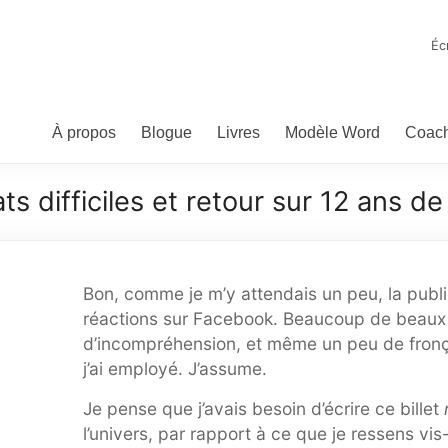
ominic Bellavance, écrivai
teur de fantasy, d'humour et d'autres bizarreries
Éc
À propos
Blogue
Livres
Modèle Word
Coach
ts difficiles et retour sur 12 ans de
Bon, comme je m’y attendais un peu, la publ
réactions sur Facebook. Beaucoup de beaux m
d’incompréhension, et même un peu de fronça
j’ai employé. J’assume.
Je pense que j’avais besoin d’écrire ce billet
l’univers, par rapport à ce que je ressens vis-