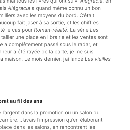
s mal tous les livres qui ont suivi
Alégracia
, en
mais
Alégracia
a quand même connu un bon
illiers avec les moyens du bord. C’était
coup fait jaser à sa sortie, et les chiffres
té le cas pour
Roman-réalité
. La série
Les
iller une place en librairie et les ventes sont
le
a complètement passé sous le radar, et
heur a été rayée de la carte, je me suis
a maison. Le mois dernier, j’ai lancé
Les vieilles
rat au fil des ans
e l’argent dans la promotion ou un salon du
carrière. J’avais l’impression qu’en élaborant
place dans les salons, en rencontrant les