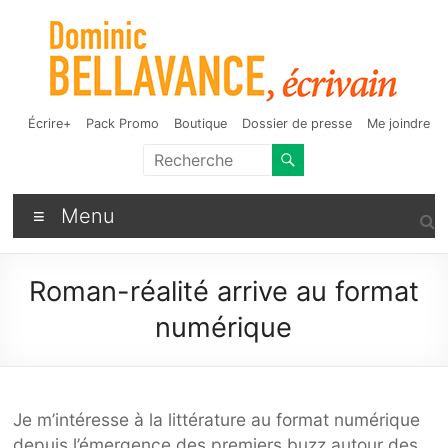
Aller
au
contenu
Dominic Bellavance,
Auteur de fantasy, d'humour et d'autres bizarreries
Écrire+
Pack Promo
Boutique
Dossier de presse
Me joindre
écrivain
Menu
Roman-réalité arrive au format
numérique
Je m’intéresse à la littérature au format numérique
depuis l’émergence des premiers buzz autour des