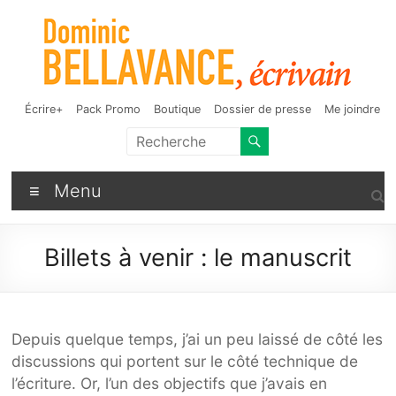
Aller
au
contenu
Dominic Bellavance,
Auteur de fantasy, d'humour et d'autres bizarreries
Écrire+
Pack Promo
Boutique
Dossier de presse
Me joindre
écrivain
Menu
Billets à venir : le manuscrit
Depuis quelque temps, j’ai un peu laissé de côté les
discussions qui portent sur le côté technique de
l’écriture. Or, l’un des objectifs que j’avais en