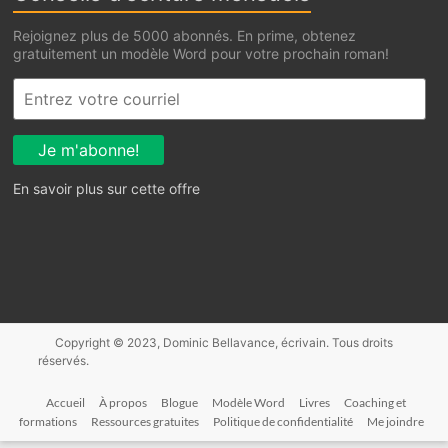
Rejoignez plus de 5000 abonnés. En prime, obtenez
gratuitement un modèle Word pour votre prochain roman!
En savoir plus sur cette offre
Accueil
À propos
Blogue
Modèle Word
Livres
Coaching et
formations
Ressources gratuites
Politique de confidentialité
Me joindre